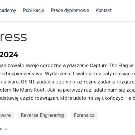
Academy
Publikacje
Prace dyplomowe
Kontakt
tress
 2024
anizowało swoje coroczne wydarzenie Capture The Flag w p
erbezpieczeństwa. Wydarzenie trwało przez cały miesiąc 
, malware, OSINT, zadania ogólne oraz różne zadania rozgr
łem No Man’s Root. Jak na pierwszy raz, udało nam się zaj
edstawię część rozwiązań, które udało mi się ukończyć – a b
lware
Reverse Engineering
Forensics
ania