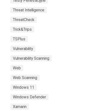
Testy Penetracyjne
Threat Intelligence
ThreatCheck
Trick&Trips
TSPlus
Vulnerability
Vulnerability Scanning
Web
Web Scanning
Windows 11
Windows Defender
Xamarin