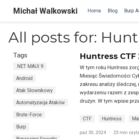
Michał Walkowski
Home
Blog
Burp 
All posts for: Hun
Tags
Huntress CTF
.NET MAUI 9
W tym roku Huntress zorg
Miesiąc Świadomości Cyb
Android
zakresu analizy śledczej
Atak Słownikowy
wydarzeniu razem z zespo
drużyn. W tym wpisie prz
Automatyzacja Ataków
Brute-Force
CTF
Huntress
Ma
Burp
paź 30, 2024
23 min czyt
Bypassing Security