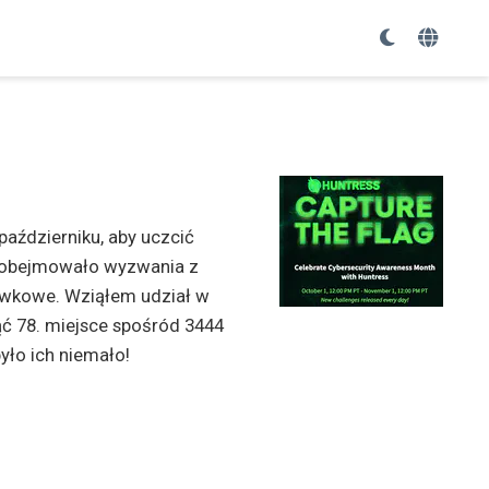
aździerniku, aby uczcić
i obejmowało wyzwania z
zewkowe. Wziąłem udział w
ąć 78. miejsce spośród 3444
yło ich niemało!