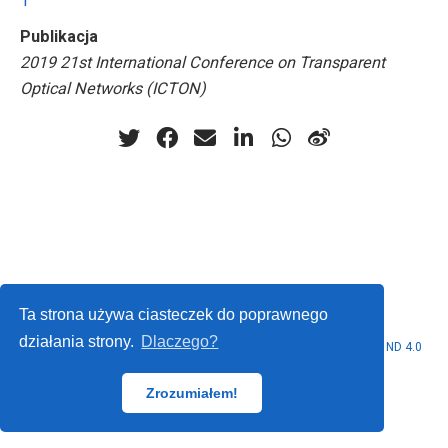
1
Publikacja
2019 21st International Conference on Transparent
Optical Networks (ICTON)
Ta strona używa ciasteczek do poprawnego
działania strony.
Dlaczego?
© 2026 Michał Walkowski. This work is licensed under
CC BY NC ND 4.0
Zrozumiałem!