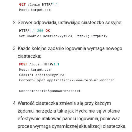
GET
/login
HTTP
/
1.1
Host
:
target.com
Serwer odpowiada, ustawiając ciasteczko sesyjne:
HTTP
/
1.1
200
OK
Set-Cookie
:
session=xyz123; Path=/; HttpOnly
Każde kolejne żądanie logowania wymaga nowego
ciasteczka:
POST
/login
HTTP
/
1.1
Host
:
target.com
Cookie
:
session=xyz123
Content-Type
:
application/x-www-form-urlencoded
Wartość ciasteczka zmienia się przy każdym
żądaniu, narzędzia takie jak Hydra nie są w stanie
efektywnie atakować panelu logowania, ponieważ
proces wymaga dynamicznej aktualizacji ciasteczka.