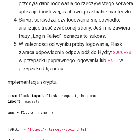
przesyła dane logowania do rzeczywistego serwera
aplikacji docelowej, zachowując aktualne ciasteczko.
Skrypt sprawdza, czy logowanie się powiodło,
analizując treść zwróconej strony. Jeśli nie zawiera
frazy „Login Failed”, oznacza to sukces.
W zależności od wyniku próby logowania, Flask
zwraca odpowiednią odpowiedź do Hydry:
SUCCESS
w przypadku poprawnego logowania lub
FAIL
w
przypadku błędnego.
Implementacja skryptu:
from
flask
import
Flask
,
request
,
Response
import
requests
app
=
Flask
(
__name__
)
TARGET
=
"https://<target>/login.html"