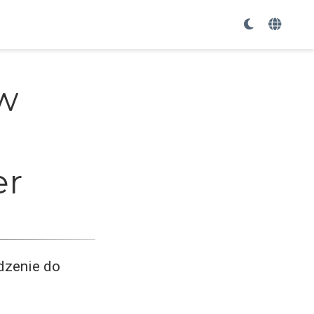
w
er
dzenie do