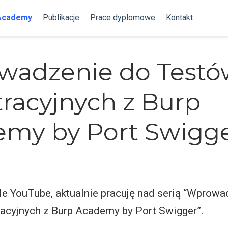
Academy
Publikacje
Prace dyplomowe
Kontakt
wadzenie do Testó
racyjnych z Burp
my by Port Swigg
e YouTube, aktualnie pracuję nad serią “Wprowa
acyjnych z Burp Academy by Port Swigger”.