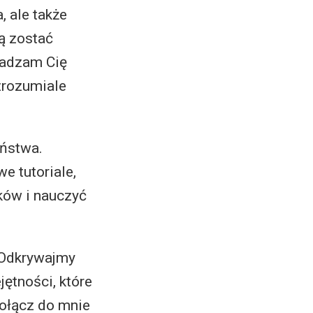
, ale także
ą zostać
wadzam Cię
 zrozumiale
eństwa.
e tutoriale,
ków i nauczyć
. Odkrywajmy
ętności, które
ołącz do mnie