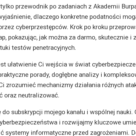
e tylko przewodnik po zadaniach z Akademii Burpa
yjaśnienie, dlaczego konkretne podatności mog
przez cyberprzestępców. Krok po kroku przepro
ap, pokazując, jak można za darmo, skutecznie i
tuki testów penetracyjnych.
st ułatwienie Ci wejścia w świat cyberbezpiecz
praktyczne porady, dogłębne analizy i kompleksow
Ci zrozumieć mechanizmy działania różnych ata
ć oraz neutralizować.
 do subskrypcji mojego kanału i wspólnej nauki
cyberbezpieczeństwa i rozwijajmy kluczowe umiej
ć systemy informatyczne przed zagrożeniami. D